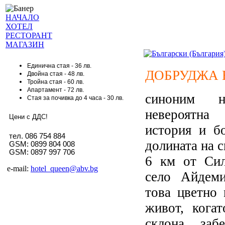
НАЧАЛО
ХОТЕЛ
РЕСТОРАНТ
МАГАЗИН
Единична стая - 36 лв.
ДОБРУДЖА 
Двойна стая - 48 лв.
Тройна стая - 60 лв.
Апартамент - 72 лв.
синоним 
Стая за почивка до 4 часа - 30 лв.
невероятна
Цени с ДДС!
история и б
тел. 086 754 884
долината на с
GSM: 0899 804 008
GSM: 0897 997 706
6 км от Сил
e-mail:
hotel_queen@abv.bg
село Айдеми
това цветно 
живот, кога
склона забе